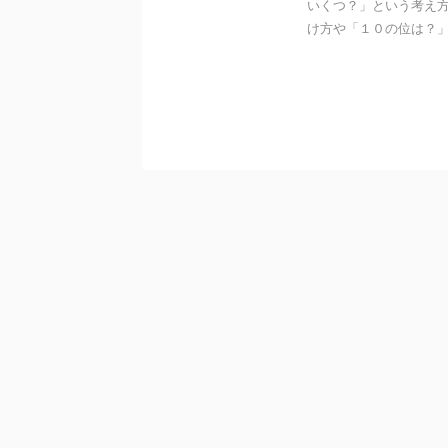
いくつ？」という考え方
け方や「１０の位は？」考