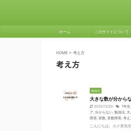
ホーム
このサイトについて
HOME
>
考え方
考え方
勉強法
大きな数が分から
2020/12/20
1年生
ア
,
分からない
,
勉強法
,
大
障害
,
算数
,
算数障害
,
考え
こんにちは。カメ算先生