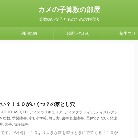
カメの子算数の部屋
算数嫌いな子どものための勉強法
利用規約
お問い合わせ
塾生向け
ない？！１０がいくつ？の落とし穴
,
ADHD
,
ASD
,
LD
,
ディスカリキュリア
,
ディスグラフィア
,
ディスレクシ
きな数
,
学習障害
,
小1
,
小学校
,
教え方
,
書字表出障害
,
理解できない
,
発達
方
,
苦手
,
読字障害
です。 今回は、１０より大きな数を習うときにでてくる「１０が