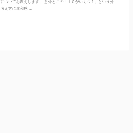
についてお教えします。 意外とこの「１０がいくつ？」という分
え方に違和感 ...