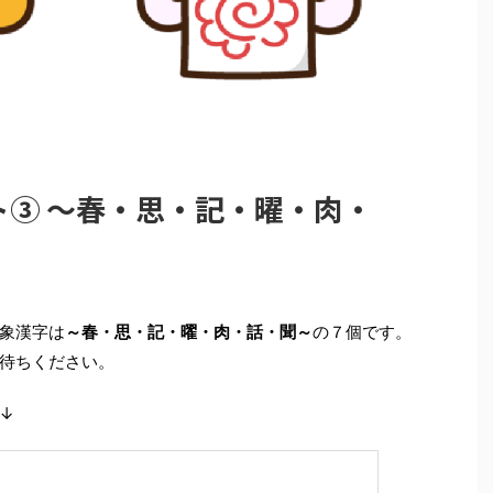
ト③ ～春・思・記・曜・肉・
象漢字は
～春・思・記・曜・肉・話・聞～
の７個です。
待ちください。
↓