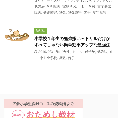
ュリア
,
ディスグラフィア
,
ディスレクシア
,
ドリル
,
勉強法
,
学習障害
,
家庭学習
,
小1
,
小学校
,
書字表出
障害
,
発達障害
,
算数
,
算数障害
,
苦手
,
読字障害
勉強法
小学校１年生の勉強嫌い～ドリルだけが
すべてじゃない簡単効率アップな勉強法
2019/9/3
1年生
,
ドリル
,
低学年
,
勉強法
,
嫌
い
,
小1
,
小学校
,
算数
,
苦手