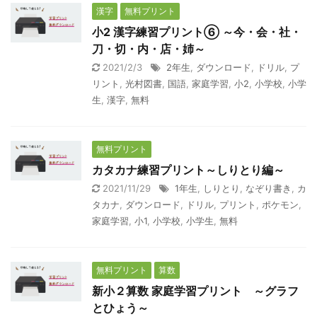
漢字
無料プリント
小2 漢字練習プリント⑥ ～今・会・社・
刀・切・内・店・姉～
2021/2/3
2年生
,
ダウンロード
,
ドリル
,
プ
リント
,
光村図書
,
国語
,
家庭学習
,
小2
,
小学校
,
小学
生
,
漢字
,
無料
無料プリント
カタカナ練習プリント～しりとり編～
2021/11/29
1年生
,
しりとり
,
なぞり書き
,
カ
タカナ
,
ダウンロード
,
ドリル
,
プリント
,
ポケモン
,
家庭学習
,
小1
,
小学校
,
小学生
,
無料
無料プリント
算数
新小２算数 家庭学習プリント ～グラフ
とひょう～