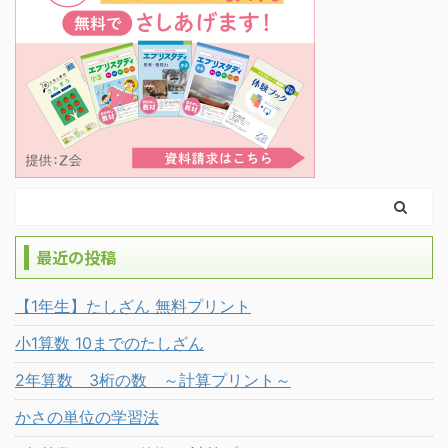
最近の投稿
【1年生】たしざん 無料プリント
小1算数 10までのたしざん
2年算数 3桁の数 ～計算プリント～
かさの単位の学習法