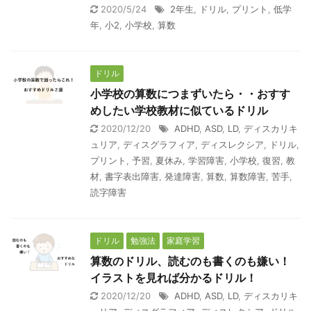
2020/5/24
2年生
,
ドリル
,
プリント
,
低学
年
,
小2
,
小学校
,
算数
ドリル
小学校の算数につまずいたら・・おすす
めしたい学校教材に似ているドリル
2020/12/20
ADHD
,
ASD
,
LD
,
ディスカリキ
ュリア
,
ディスグラフィア
,
ディスレクシア
,
ドリル
,
プリント
,
予習
,
夏休み
,
学習障害
,
小学校
,
復習
,
教
材
,
書字表出障害
,
発達障害
,
算数
,
算数障害
,
苦手
,
読字障害
ドリル
勉強法
家庭学習
算数のドリル、読むのも書くのも嫌い！
イラストを見れば分かるドリル！
2020/12/20
ADHD
,
ASD
,
LD
,
ディスカリキ